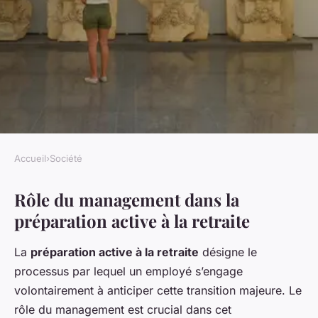
Accueil
›
Société
SOCIÉTÉ
Rôle du management dans la
L'Influence Managériale sur la
préparation active à la retraite
Préparation Active à la
Retraite des Employés
La
préparation active à la retraite
désigne le
processus par lequel un employé s’engage
Youssef
•
27 avril 2025
•
2 min de lecture
volontairement à anticiper cette transition majeure. Le
rôle du management
est crucial dans cet