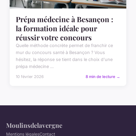
Prépa médecine à Besançon :
la formation idéale pour
réussir votre concours
Quelle méthode concrète permet de franchir ce
mur du concours santé à Besançon ? Vous
hésitez, la réponse se tient dans le choix d'une
prépa médecine ...
10 février 2026
8 min de lecture →
Moulinsdelavergne
Mentions légales
Contact