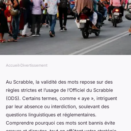
Accueil
›
Divertissement
DIVERTISSEMENT
Mots à éviter au scrabble :
Au Scrabble, la validité des mots repose sur des
règles strictes et l’usage de l’Officiel du Scrabble
pourquoi bannir aye ?
(ODS). Certains termes, comme « aye », intriguent
par leur absence ou interdiction, soulevant des
Youssef
•
15 octobre 2025
•
5 min de lecture
questions linguistiques et réglementaires.
Comprendre pourquoi ces mots sont bannis évite