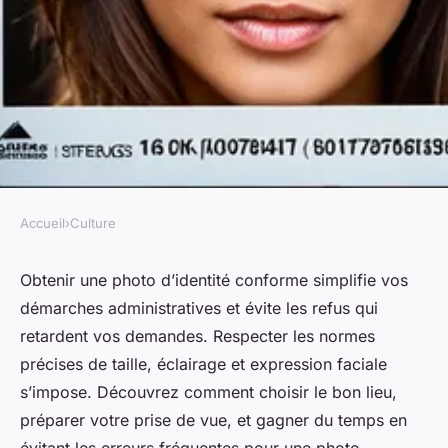
Accueil
›
Culture
CULTURE
Obtenez votre photo d'identité
Obtenir une photo d’identité conforme simplifie vos
démarches administratives et évite les refus qui
conforme sans stress
retardent vos demandes. Respecter les normes
précises de taille, éclairage et expression faciale
Youssef
•
8 août 2025
•
5 min de lecture
s’impose. Découvrez comment choisir le bon lieu,
préparer votre prise de vue, et gagner du temps en