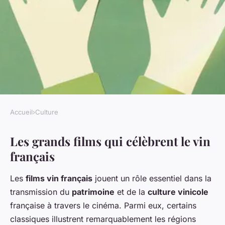
Accueil
›
Culture
CULTURE
Les grands films qui célèbrent le vin
Les Vins Français à l'Écran :
français
Un Voyage
Cinématographique entre
Les
films vin français
jouent un rôle essentiel dans la
Éclat et Authenticité Terroir
transmission du
patrimoine
et de la
culture vinicole
française à travers le cinéma. Parmi eux, certains
Youssef
•
27 avril 2025
•
1 min de lecture
classiques illustrent remarquablement les régions