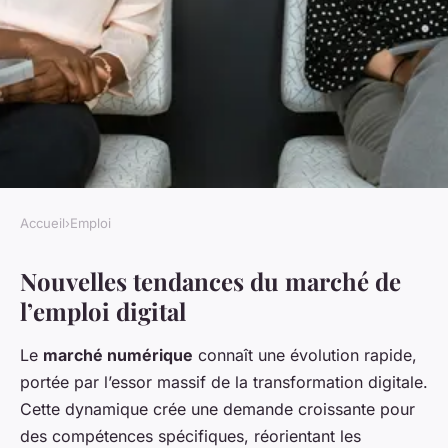
Accueil
›
Emploi
EMPLOI
Nouvelles tendances du marché de
Opportunités professionnelles
l’emploi digital
inédites dans le numérique :
Découvrez les nouveaux
Le
marché numérique
connaît une évolution rapide,
métiers du digital
portée par l’essor massif de la transformation digitale.
Cette dynamique crée une demande croissante pour
Youssef
•
27 avril 2025
•
2 min de lecture
des compétences spécifiques, réorientant les