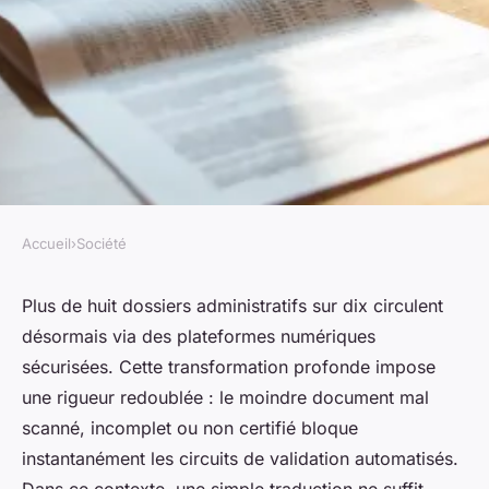
Accueil
›
Société
SOCIÉTÉ
Top étapes pour faire faire une
Plus de huit dossiers administratifs sur dix circulent
désormais via des plateformes numériques
traduction assermentée en
sécurisées. Cette transformation profonde impose
anglais
une rigueur redoublée : le moindre document mal
scanné, incomplet ou non certifié bloque
Orion
•
10/03/2026 13:31
•
11 min de lecture
instantanément les circuits de validation automatisés.