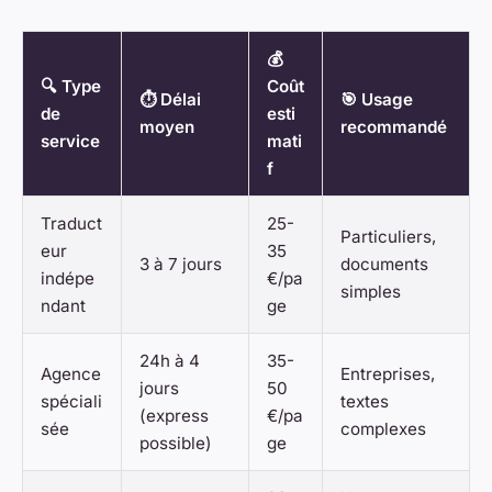
💰
🔍 Type
Coût
⏱️ Délai
🎯 Usage
de
esti
moyen
recommandé
service
mati
f
Traduct
25-
Particuliers,
eur
35
3 à 7 jours
documents
indépe
€/pa
simples
ndant
ge
24h à 4
35-
Agence
Entreprises,
jours
50
spéciali
textes
(express
€/pa
sée
complexes
possible)
ge