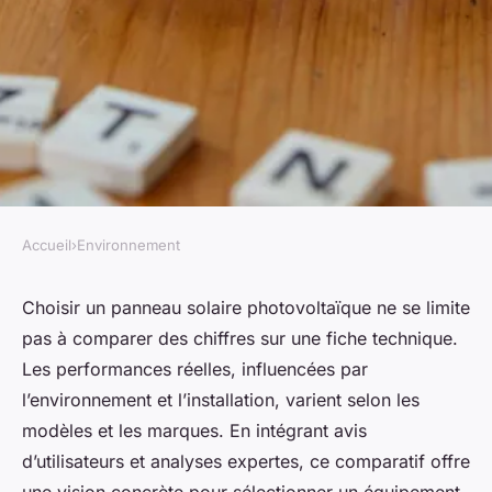
Accueil
›
Environnement
ENVIRONNEMENT
Comparatif des panneaux
Choisir un panneau solaire photovoltaïque ne se limite
pas à comparer des chiffres sur une fiche technique.
solaires photovoltaïques :
Les performances réelles, influencées par
retours et performances
l’environnement et l’installation, varient selon les
modèles et les marques. En intégrant avis
Youssef
•
20 octobre 2025
•
7 min de lecture
d’utilisateurs et analyses expertes, ce comparatif offre