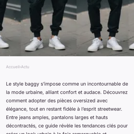
Accueil
›
Actu
ACTU
Les meilleures tendances
Le style baggy s’impose comme un incontournable de
la mode urbaine, alliant confort et audace. Découvrez
baggy pour un style urbain
comment adopter des pièces oversized avec
remarquable
élégance, tout en restant fidèle à l’esprit streetwear.
Entre jeans amples, pantalons larges et hauts
Youssef
•
3 septembre 2025
•
5 min de lecture
décontractés, ce guide révèle les tendances clés pour