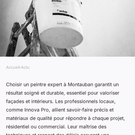
Accueil
›
Actu
ACTU
Peintre montauban : expert en
Choisir un peintre expert à Montauban garantit un
résultat soigné et durable, essentiel pour valoriser
rénovation et façades
façades et intérieurs. Les professionnels locaux,
comme Innova Pro, allient savoir-faire précis et
Youssef
•
10 juillet 2025
•
3 min de lecture
matériaux de qualité pour répondre à chaque projet,
résidentiel ou commercial. Leur maîtrise des