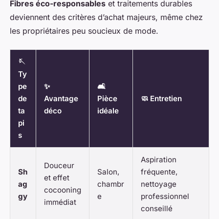
Fibres éco-responsables
et traitements durables
deviennent des critères d’achat majeurs, même chez
les propriétaires peu soucieux de mode.
🪡
Ty
pe
✨
🛋️
de
Avantage
Pièce
🧼 Entretien
ta
déco
idéale
pi
s
Aspiration
Douceur
Sh
Salon,
fréquente,
et effet
ag
chambr
nettoyage
cocooning
gy
e
professionnel
immédiat
conseillé