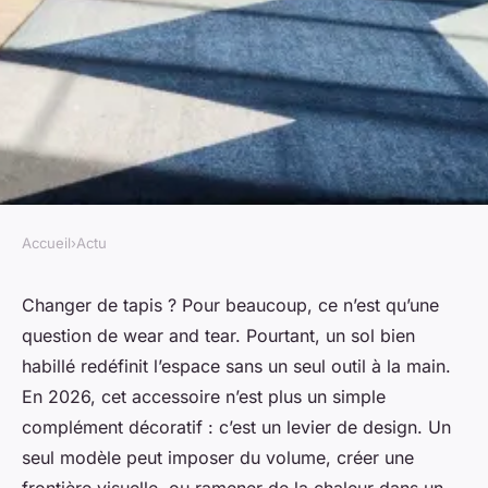
Accueil
›
Actu
ACTU
Découvrez 10 tapis modernes
Changer de tapis ? Pour beaucoup, ce n’est qu’une
question de wear and tear. Pourtant, un sol bien
pour rafraîchir votre décor
habillé redéfinit l’espace sans un seul outil à la main.
2026
En 2026, cet accessoire n’est plus un simple
complément décoratif : c’est un levier de design. Un
Gordon
•
16/03/2026 10:36
•
10 min de lecture
seul modèle peut imposer du volume, créer une