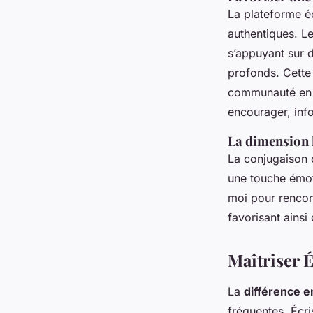
La plateforme é
authentiques. L
s’appuyant sur 
profonds. Cette 
communauté en u
encourager, inf
La dimension 
La conjugaison 
une touche émoti
moi pour rencon
favorisant ainsi
Maîtriser 
La
différence e
fréquentes. Écri