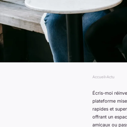
Accueil
›
Actu
ACTU
Écris-moi : la plate
Écris-moi réinve
plateforme mise 
rencontres authenti
rapides et superf
offrant un espac
amicaux ou passi