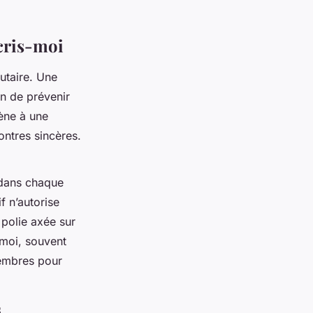
cris-moi
utaire. Une
in de prévenir
ène à une
ontres sincères.
 dans chaque
f n’autorise
polie axée sur
t-moi, souvent
membres pour
s