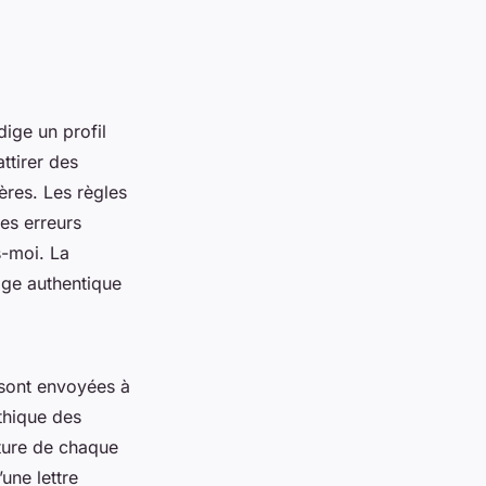
ige un profil
ttirer des
ères. Les règles
les erreurs
s-moi. La
age authentique
s sont envoyées à
éthique des
iture de chaque
une lettre