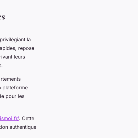
es
rivilégiant la
rapides, repose
rivant leurs
s.
ortements
La plateforme
le pour les
ismoi.fr/
. Cette
ion authentique