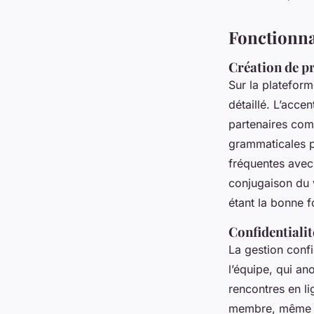
Fonctionna
Création de pr
Sur la platefor
détaillé. L’acce
partenaires com
grammaticales po
fréquentes avec 
conjugaison du v
étant la bonne f
Confidentialit
La gestion confi
l’équipe, qui an
rencontres en l
membre, même lor