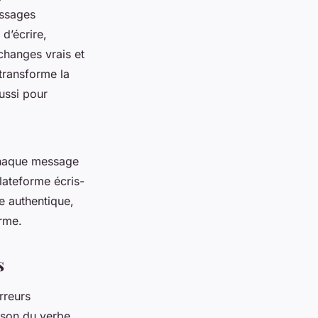
essages
d’écrire,
changes vrais et
 transforme la
ussi pour
 chaque message
lateforme écris-
 authentique,
orme.
s
rreurs
aison du verbe