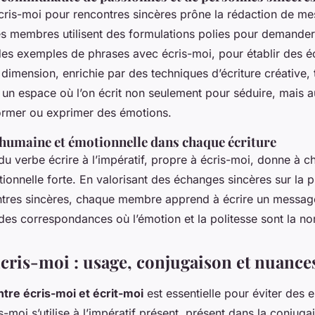
cris-moi pour rencontres sincères prône la rédaction de m
es membres utilisent des formulations polies pour demander 
des exemples de phrases avec écris-moi, pour établir des é
dimension, enrichie par des techniques d’écriture créative,
n espace où l’on écrit non seulement pour séduire, mais a
ormer ou exprimer des émotions.
humaine et émotionnelle dans chaque écriture
du verbe écrire à l’impératif, propre à écris-moi, donne à
onnelle forte. En valorisant des échanges sincères sur la p
tres sincères, chaque membre apprend à écrire un message
 des correspondances où l’émotion et la politesse sont la n
Écris-moi : usage, conjugaison et nuance
ntre écris-moi et écrit-moi
est essentielle pour éviter des e
s-moi s’utilise à l’impératif présent, présent dans la conjug