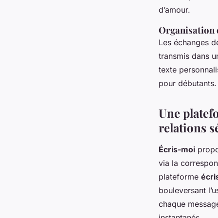
d’amour.
Organisation d
Les échanges de
transmis dans u
texte personnali
pour débutants.
Une platefo
relations s
Écris-moi
propos
via la correspo
plateforme
écri
bouleversant l’u
chaque message,
instantanés.