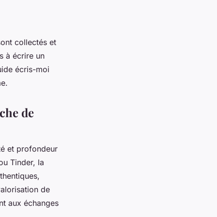
ont collectés et
 à écrire un
uide écris-moi
me.
rche de
té et profondeur
u Tinder, la
thentiques,
alorisation de
ent aux échanges