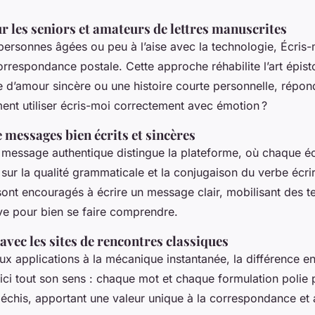
 les seniors et amateurs de lettres manuscrites
personnes âgées ou peu à l’aise avec la technologie, Écris-
respondance postale. Cette approche réhabilite l’art épistol
re d’amour sincère ou une histoire courte personnelle, répon
ent utiliser écris-moi correctement avec émotion ?
messages bien écrits et sincères
n message authentique distingue la plateforme, où chaque é
sur la qualité grammaticale et la conjugaison du verbe écrire
 sont encouragés à écrire un message clair, mobilisant des 
ive pour bien se faire comprendre.
vec les sites de rencontres classiques
x applications à la mécanique instantanée, la différence en
 ici tout son sens : chaque mot et chaque formulation poli
fléchis, apportant une valeur unique à la correspondance et 