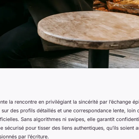
forme pour des
nte la rencontre en privilégiant la sincérité par l’échange épi
sur des profils détaillés et une correspondance lente, loin 
ques et sincères
icielles. Sans algorithmes ni swipes, elle garantit confidenti
e sécurisé pour tisser des liens authentiques, qu’ils soient
onnés par l’écriture.