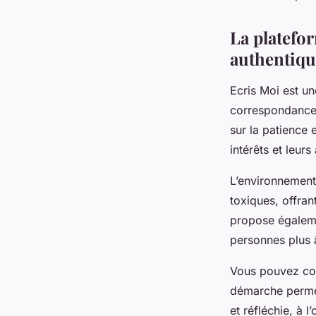
Youssef
•
3 septembre 2025
•
5 min de lecture
La platefo
authentiqu
Ecris Moi est un
correspondance 
sur la patience 
intérêts et leur
L’environnement
toxiques, offran
propose égaleme
personnes plus â
Vous pouvez con
démarche permet
et réfléchie, à 