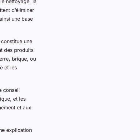
 le nettoyage, la
tent d’éliminer
ainsi une base
 constitue une
nt des produits
erre, brique, ou
é et les
e conseil
ique, et les
nnement et aux
ne explication