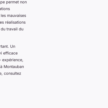
tape permet non
ations
 les mauvaises
es réalisations
 du travail du
rtant. Un
vi efficace
– expérience,
re à Montauban
e, consultez