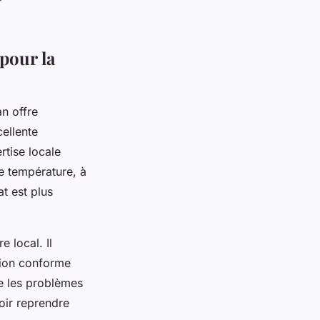
 pour la
n offre
ellente
rtise locale
e température, à
t est plus
 local. Il
ntion conforme
te les problèmes
voir reprendre