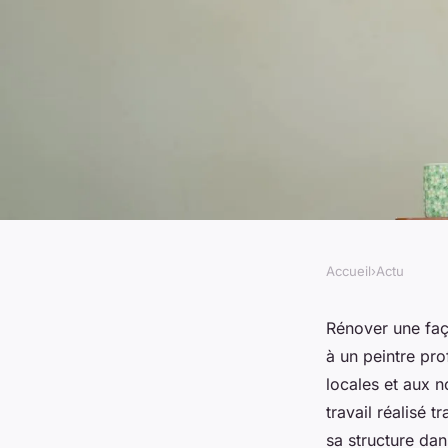
Accueil
›
Actu
ACTU
Rénovation et façade
Rénover une faç
à un peintre pro
appel à un peintre 
locales et aux n
travail réalisé 
sa structure dan