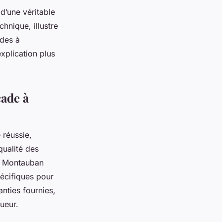
d’une véritable
hnique, illustre
ades à
xplication plus
çade à
 réussie,
qualité des
 à Montauban
pécifiques pour
ranties fournies,
ueur.