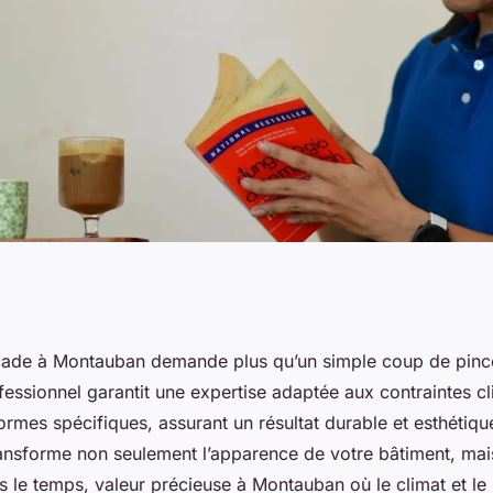
s : pourquoi faire
ade à Montauban demande plus qu’un simple coup de pince
fessionnel garantit une expertise adaptée aux contraintes c
à montauban ?
ormes spécifiques, assurant un résultat durable et esthétiqu
transforme non seulement l’apparence de votre bâtiment, mai
s le temps, valeur précieuse à Montauban où le climat et le