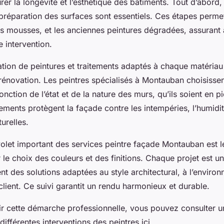
rer la longévité et l’esthétique des bâtiments. Tout d’abord,
 préparation des surfaces sont essentiels. Ces étapes permet
les mousses, et les anciennes peintures dégradées, assurant 
e intervention.
cation de peintures et traitements adaptés à chaque matériau
rénovation. Les peintres spécialisés à Montauban choisisse
onction de l’état et de la nature des murs, qu’ils soient en pi
tements protègent la façade contre les intempéries, l’humidit
urelles.
volet important des services peintre façade Montauban est l
 le choix des couleurs et des finitions. Chaque projet est un
t des solutions adaptées au style architectural, à l’enviro
lient. Ce suivi garantit un rendu harmonieux et durable.
r cette démarche professionnelle, vous pouvez consulter u
 différentes interventions des peintres ici.