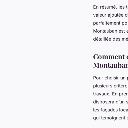
En résumé, les t
valeur ajoutée d
parfaitement pou
Montauban est es
détaillée des m
Comment ch
Montauba
Pour choisir un
plusieurs critèr
travaux. En prem
disposera d’un s
les façades local
qui témoignent 