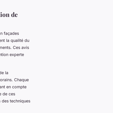
tion de
on façades
nt la qualité du
iments. Ces avis
ention experte
de la
porains. Chaque
nant en compte
se de ces
à des techniques