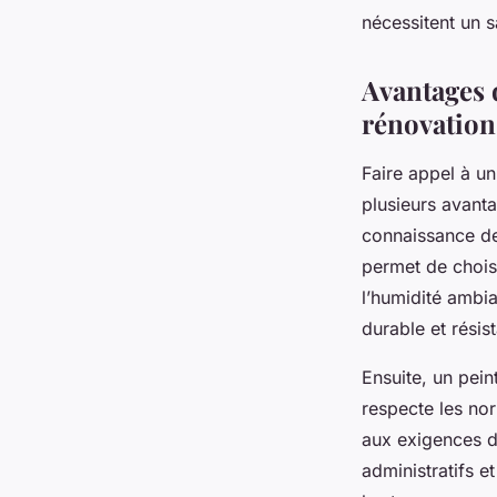
Youssef
•
17 février 2026
•
4 min de lecture
nécessitent un s
Avantages d
rénovation
Faire appel à u
plusieurs avant
connaissance de
permet de choisi
l’humidité ambia
durable et résis
Ensuite, un pein
respecte les nor
aux exigences de
administratifs e