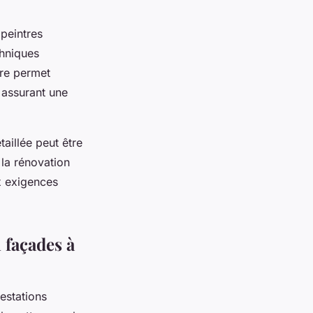
 peintres
chniques
ire permet
 assurant une
taillée peut être
 la rénovation
x exigences
 façades à
estations