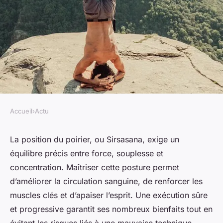
Accueil
›
Actu
ACTU
Position du poirier : conseils
La position du poirier, ou Sirsasana, exige un
équilibre précis entre force, souplesse et
pour une posture sûre et
concentration. Maîtriser cette posture permet
efficace
d’améliorer la circulation sanguine, de renforcer les
muscles clés et d’apaiser l’esprit. Une exécution sûre
Youssef
•
16 juillet 2025
•
3 min de lecture
et progressive garantit ses nombreux bienfaits tout en